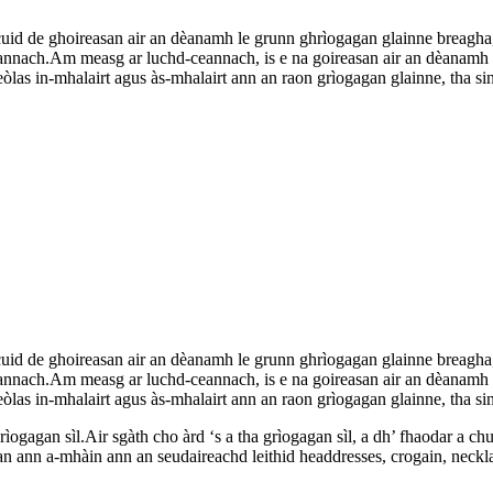
cuid de ghoireasan air an dèanamh le grunn ghrìogagan glainne breagha
ceannach.Am measg ar luchd-ceannach, is e na goireasan air an dèanamh 
òlas in-mhalairt agus às-mhalairt ann an raon grìogagan glainne, tha si
cuid de ghoireasan air an dèanamh le grunn ghrìogagan glainne breagha
ceannach.Am measg ar luchd-ceannach, is e na goireasan air an dèanamh 
òlas in-mhalairt agus às-mhalairt ann an raon grìogagan glainne, tha si
ogagan sìl.Air sgàth cho àrd ‘s a tha grìogagan sìl, a dh’ fhaodar a c
 ann a-mhàin ann an seudaireachd leithid headdresses, crogain, neckla