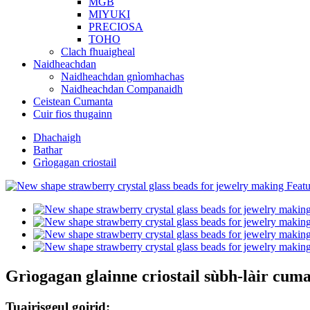
MGB
MIYUKI
PRECIOSA
TOHO
Clach fhuaigheal
Naidheachdan
Naidheachdan gnìomhachas
Naidheachdan Companaidh
Ceistean Cumanta
Cuir fios thugainn
Dhachaigh
Bathar
Grìogagan criostail
Grìogagan glainne criostail sùbh-làir cu
Tuairisgeul goirid: