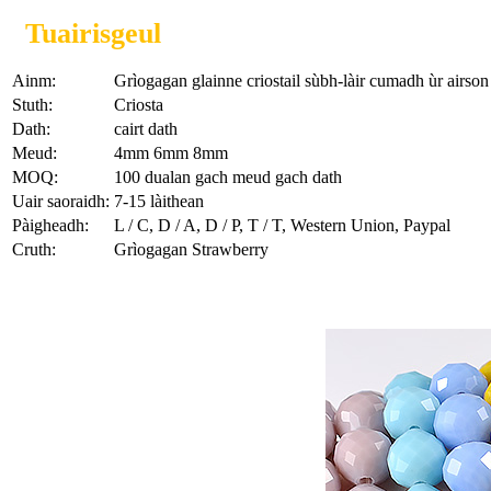
Tuairisgeul
Ainm:
Grìogagan glainne criostail sùbh-làir cumadh ùr airs
Stuth:
Criosta
Dath:
cairt dath
Meud:
4mm 6mm 8mm
MOQ:
100 dualan gach meud gach dath
Uair saoraidh:
7-15 làithean
Pàigheadh:
L / C, D / A, D / P, T / T, Western Union, Paypal
Cruth:
Grìogagan Strawberry