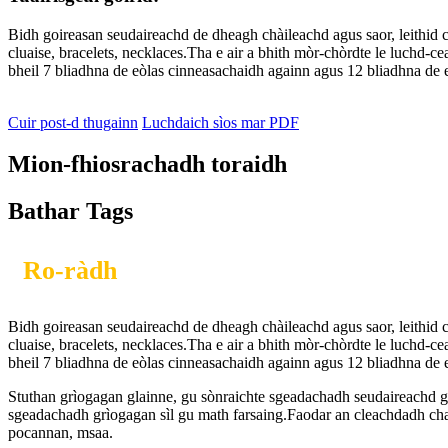
Bidh goireasan seudaireachd de dheagh chàileachd agus saor, leithid 
cluaise, bracelets, necklaces.Tha e air a bhith mòr-chòrdte le luchd-
bheil 7 bliadhna de eòlas cinneasachaidh againn agus 12 bliadhna de e
Cuir post-d thugainn
Luchdaich sìos mar PDF
Mion-fhiosrachadh toraidh
Bathar Tags
Ro-ràdh
Bidh goireasan seudaireachd de dheagh chàileachd agus saor, leithid 
cluaise, bracelets, necklaces.Tha e air a bhith mòr-chòrdte le luchd-
bheil 7 bliadhna de eòlas cinneasachaidh againn agus 12 bliadhna de e
Stuthan grìogagan glainne, gu sònraichte sgeadachadh seudaireachd grì
sgeadachadh grìogagan sìl gu math farsaing.Faodar an cleachdadh chan
pocannan, msaa.