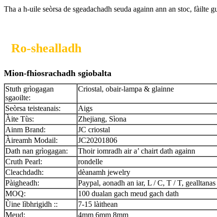
Tha a h-uile seòrsa de sgeadachadh seuda againn ann an stoc, fàilte
Ro-shealladh
Mion-fhiosrachadh sgiobalta
Stuth grìogagan
Criostal, obair-lampa & glainne
sgaoilte:
Seòrsa teisteanais:
Aigs
Àite Tùs:
Zhejiang, Sìona
Ainm Brand:
JC criostal
Àireamh Modail:
JC20201806
Dath nan grìogagan:
Thoir iomradh air a’ chairt dath againn
Cruth Pearl:
rondelle
Cleachdadh:
dèanamh jewelry
Pàigheadh:
Paypal, aonadh an iar, L / C, T / T, gealltanas
MOQ:
100 dualan gach meud gach dath
Ùine lìbhrigidh ::
7-15 làithean
Meud:
4mm 6mm 8mm