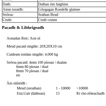
Dath:
Dathan rim faighinn
Ainm toraidh:
Grìogagan Rondelle glainne
Seòrsa:
Srathan Bead
Cruth:
Cruth cruinn
Pacadh & Lìbhrigeadh
Aonadan Reic: Aon nì
Meud pacaid singilte: 20X20X10 cm
Cuideam iomlan singilte: 4.000 kg
Seòrsa pacaid: 4mm 100 pìosan / dualan
6mm 80 pìosan / dual
8mm 70 pìosan / dual
etc
Àm stiùiridh :
Meud (sreathan)
1 - 10000
>10000
Eist.Uair (làithean)
15
Ri cho-rèiteachadh