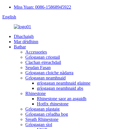
Miss Yuan: 0086-15868945922
English
Dhachaigh
Mar dèidhinn
Bathar
Accessories
Grìogagan criostail
Clachan eireachdail
Seudan Fasan
Grìogagan cloiche nàdarra
Grìogagan neamhnaid
grìogagan neamhnaid glainne
grìogagan neamhnaid abs
Rhinestone
Rhinestone saor an asgaidh
Hotfix rhinestone
Grìogagan plastaig
Grìogagan crèadha bog
Sreath Rhinestone
Grìogagan sìol