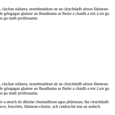
, clachan nàdarra, neamhnaidean air an cleachdadh airson fàinnean-
le grìogagan glainne an fheadhainn as fheàrr a chaidh a reic.Leis gu
nn gu math proifeasanta
, clachan nàdarra, neamhnaidean air an cleachdadh airson fàinnean-
le grìogagan glainne an fheadhainn as fheàrr a chaidh a reic.Leis gu
nn gu math proifeasanta.
huir a-steach do dhiofar chumaidhean agus phàtranan, tha cleachdadh
ces, bracelets, fàinnean-cluaise, ach cuideachd ann an aodach,